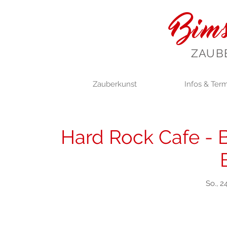
Bims
ZAUB
Zauberkunst
Infos & Ter
Hard Rock Cafe - B
So., 2
Anmel