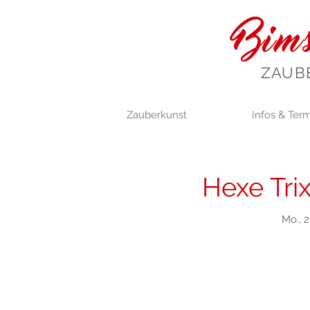
Bims
ZAUB
Zauberkunst
Infos & Ter
Hexe Trix
Mo., 2
Anmel
Jetzt andere