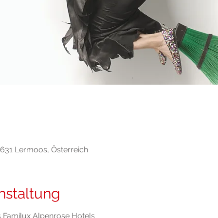
6631 Lermoos, Österreich
nstaltung
es Familux Alpenrose Hotels 