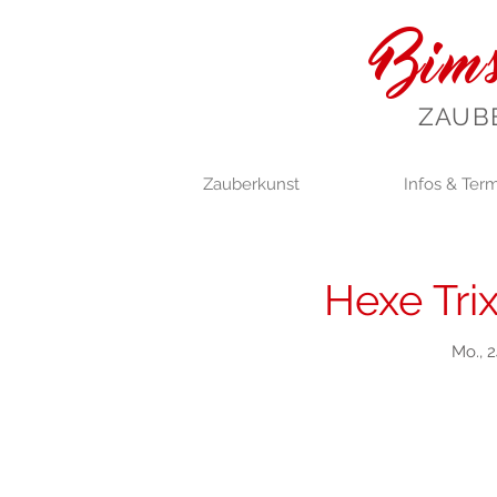
Bims
ZAUB
Zauberkunst
Infos & Ter
Hexe Trix
Mo., 2
Anmel
Jetzt andere