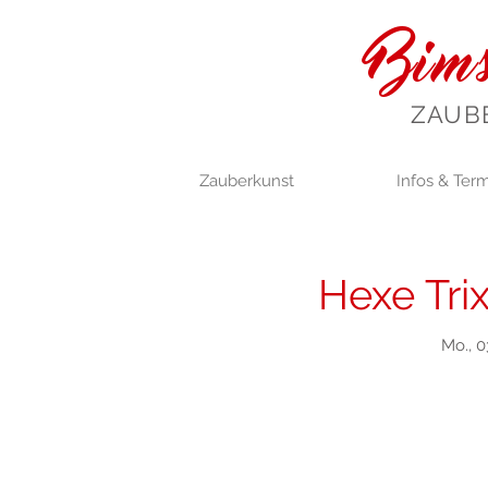
Bims
ZAUB
Zauberkunst
Infos & Ter
Hexe Trix
Mo., 0
Anmel
Jetzt andere