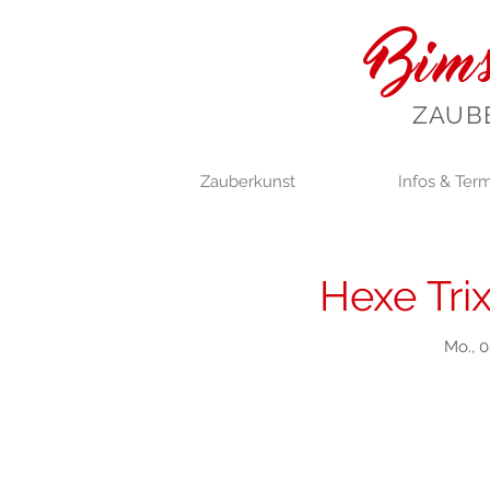
Bims
ZAUB
Zauberkunst
Infos & Ter
Hexe Trix
Mo., 0
Anmel
Jetzt andere