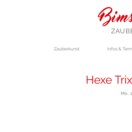
Bims
ZAUB
Zauberkunst
Infos & Ter
Hexe Trix
Mo., 1
Anmel
Jetzt andere