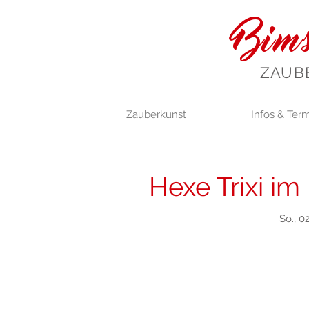
Bims
ZAUB
Zauberkunst
Infos & Ter
Hexe Trixi im
So., 0
Anmel
Jetzt andere