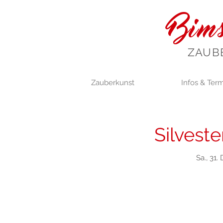
Bims
ZAUB
Zauberkunst
Infos & Ter
Silvest
Sa., 31. 
Anmeld
Verans