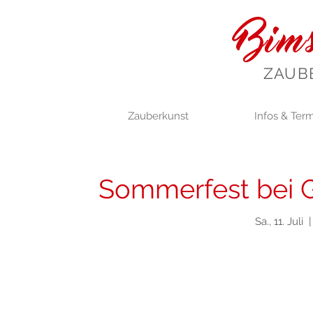
Bims
ZAUB
Zauberkunst
Infos & Ter
Sommerfest bei 
Sa., 11. Juli
  |
Tickets st
Jetzt andere